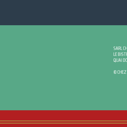
SARL C
LE BIST
QUAI D
© CHEZ